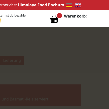
erservice:
Himalaya Food Bochum
kannst du bezahlen
Warenkorb:
Lieferung
 und Basmati-Reis serviert