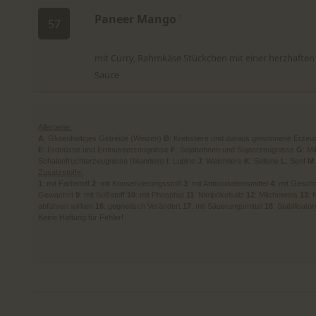
Paneer Mango
7
57
mit Curry, Rahmkäse Stückchen mit einer herzhafte
Sauce
Allergene:
A
: Glutenhaltiges Getreide (Weizen)
B
: Krebstiere und daraus gewonnene Erzeu
E
: Erdnüsse und Erdnusserzeugnisse
F
: Sojabohnen und Sojaerzeugnisse
G
: M
Schalenfruchterzeugnisse (Mandeln)
I
: Lupine
J
: Weichtiere
K
: Sellerie
L
: Senf
M
Zusatzstoffe:
1
: mit Farbstoff
2
: mit Konservierungsstoff
3
: mit Antioxidationsmittel
4
: mit Gesc
Gewachst
9
: mit Süßstoff
10
: mit Phosphat
11
: Nitripökelsalz
12
: Milcheiweis
13
: 
abführen wirken
16
: gegnetisch Verändert
17
: mit Säuerungsmittel
18
: Stabilisato
Keine Haftung für Fehler!