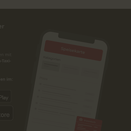
er
en mit
-Taxi-
den im: