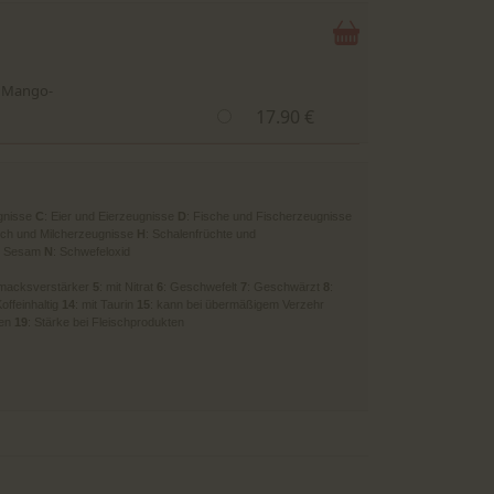
n Mango-
17.90 €
gnisse
C
: Eier und Eierzeugnisse
D
: Fische und Fischerzeugnisse
ilch und Milcherzeugnisse
H
: Schalenfrüchte und
: Sesam
N
: Schwefeloxid
hmacksverstärker
5
: mit Nitrat
6
: Geschwefelt
7
: Geschwärzt
8
:
Koffeinhaltig
14
: mit Taurin
15
: kann bei übermäßigem Verzehr
ren
19
: Stärke bei Fleischprodukten