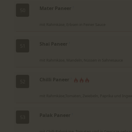
Mater Paneer
7
50
mit Rahmkäse, Erbsen in Feiner Sauce
Shai Paneer
7
51
mit Rahmkäse, Mandeln, Nüssen in Sahnesauce
Chilli Paneer
7
52
mit Rahmkäse,Tomaten, Zwiebeln, Paprika und Ingw
Palak Paneer
7
53
mit Chilli Rahmkäse, Tomaten und in Gewürze gebra