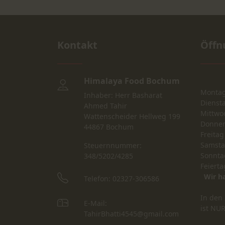
Kontakt
Öffn
Himalaya Food Bochum
Monta
Inhaber: Herr Basharat
Dienst
Ahmed Tahir
Mittwo
Wattenscheider Hellweg 199
Donner
44867 Bochum
Freitag
Samst
Steuernnummer:
Sonnta
348/5202/4285
Feierta
Wir h
Telefon: 02327-306586
In den 
E-Mail:
ist NU
TahirBhatti4545@gmail.com