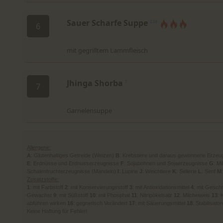
Sauer Scharfe Suppe
2,14
6
mit gegrilltem Lammfleisch
Jhinga Shorba
7
7
Garnelensuppe
Allergene:
A
: Glutenhaltiges Getreide (Weizen)
B
: Krebstiere und daraus gewonnene Erzeu
E
: Erdnüsse und Erdnusserzeugnisse
F
: Sojabohnen und Sojaerzeugnisse
G
: M
Schalenfruchterzeugnisse (Mandeln)
I
: Lupine
J
: Weichtiere
K
: Sellerie
L
: Senf
M
Zusatzstoffe:
1
: mit Farbstoff
2
: mit Konservierungsstoff
3
: mit Antioxidationsmittel
4
: mit Gesc
Gewachst
9
: mit Süßstoff
10
: mit Phosphat
11
: Nitripökelsalz
12
: Milcheiweis
13
: 
abführen wirken
16
: gegnetisch Verändert
17
: mit Säuerungsmittel
18
: Stabilisato
Keine Haftung für Fehler!