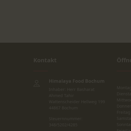
Kontakt
Öffn
Himalaya Food Bochum
Monta
Inhaber: Herr Basharat
Dienst
Ahmed Tahir
Mittwo
Wattenscheider Hellweg 199
Donner
44867 Bochum
Freitag
Samst
Steuernnummer:
Sonnta
348/5202/4285
Feierta