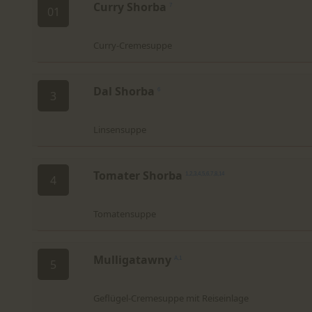
Curry Shorba
7
01
Curry-Cremesuppe
Dal Shorba
6
3
Linsensuppe
Tomater Shorba
1,2,3,4,5,6,7,8,14
4
Tomatensuppe
Mulligatawny
A,1
5
Geflügel-Cremesuppe mit Reiseinlage