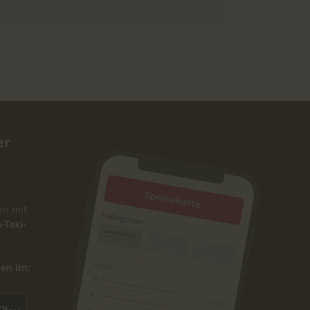
er
en mit
-Taxi-
den im: