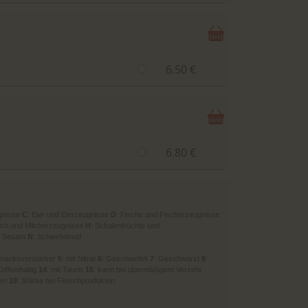
6.50 €
6.80 €
gnisse
C
: Eier und Eierzeugnisse
D
: Fische und Fischerzeugnisse
ilch und Milcherzeugnisse
H
: Schalenfrüchte und
: Sesam
N
: Schwefeloxid
hmacksverstärker
5
: mit Nitrat
6
: Geschwefelt
7
: Geschwärzt
8
:
Koffeinhaltig
14
: mit Taurin
15
: kann bei übermäßigem Verzehr
ren
19
: Stärke bei Fleischprodukten